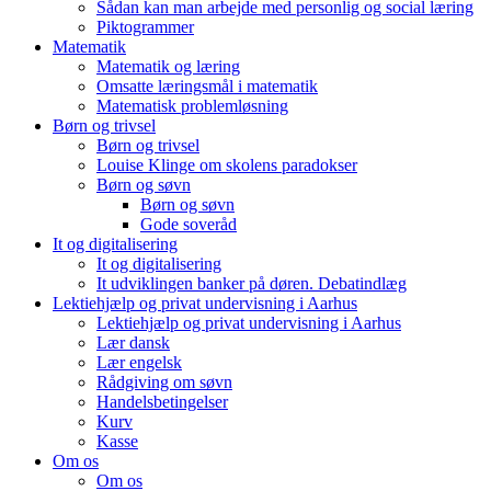
Sådan kan man arbejde med personlig og social læring
Piktogrammer
Matematik
Matematik og læring
Omsatte læringsmål i matematik
Matematisk problemløsning
Børn og trivsel
Børn og trivsel
Louise Klinge om skolens paradokser
Børn og søvn
Børn og søvn
Gode soveråd
It og digitalisering
It og digitalisering
It udviklingen banker på døren. Debatindlæg
Lektiehjælp og privat undervisning i Aarhus
Lektiehjælp og privat undervisning i Aarhus
Lær dansk
Lær engelsk
Rådgiving om søvn
Handelsbetingelser
Kurv
Kasse
Om os
Om os