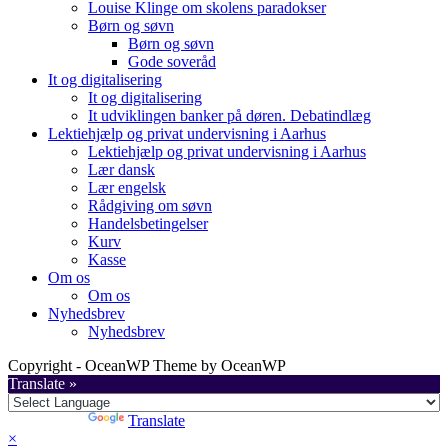
Louise Klinge om skolens paradokser
Børn og søvn
Børn og søvn
Gode soveråd
It og digitalisering
It og digitalisering
It udviklingen banker på døren. Debatindlæg
Lektiehjælp og privat undervisning i Aarhus
Lektiehjælp og privat undervisning i Aarhus
Lær dansk
Lær engelsk
Rådgiving om søvn
Handelsbetingelser
Kurv
Kasse
Om os
Om os
Nyhedsbrev
Nyhedsbrev
Copyright - OceanWP Theme by OceanWP
Translate »
Powered by
Translate
×