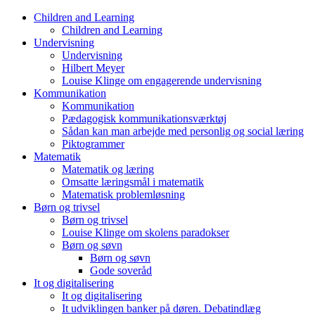
Skip
Children and Learning
to
Children and Learning
content
Undervisning
Undervisning
Hilbert Meyer
Louise Klinge om engagerende undervisning
Kommunikation
Kommunikation
Pædagogisk kommunikationsværktøj
Sådan kan man arbejde med personlig og social læring
Piktogrammer
Matematik
Matematik og læring
Omsatte læringsmål i matematik
Matematisk problemløsning
Børn og trivsel
Børn og trivsel
Louise Klinge om skolens paradokser
Børn og søvn
Børn og søvn
Gode soveråd
It og digitalisering
It og digitalisering
It udviklingen banker på døren. Debatindlæg