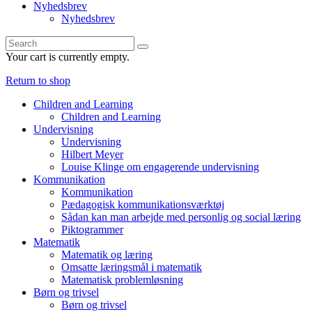
Nyhedsbrev
Nyhedsbrev
Your cart is currently empty.
Return to shop
Children and Learning
Children and Learning
Undervisning
Undervisning
Hilbert Meyer
Louise Klinge om engagerende undervisning
Kommunikation
Kommunikation
Pædagogisk kommunikationsværktøj
Sådan kan man arbejde med personlig og social læring
Piktogrammer
Matematik
Matematik og læring
Omsatte læringsmål i matematik
Matematisk problemløsning
Børn og trivsel
Børn og trivsel