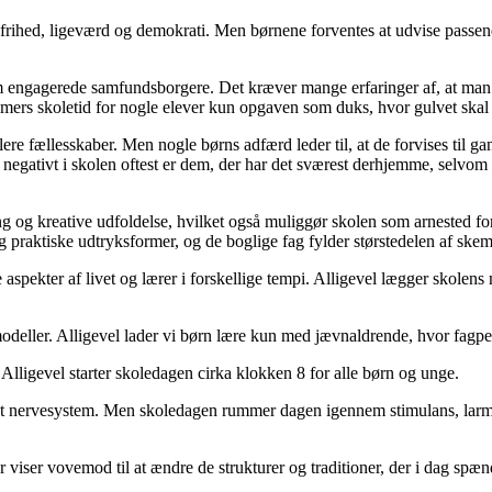
sfrihed, ligeværd og demokrati. Men børnene forventes at udvise passend
m engagerede samfundsborgere. Det kræver mange erfaringer af, at man r
imers skoletid for nogle elever kun opgaven som duks, hvor gulvet skal 
re fællesskaber. Men nogle børns adfærd leder til, at de forvises til g
 negativt i skolen oftest er dem, der har det sværest derhjemme, selvom 
ng og kreative udfoldelse, hvilket også muliggør skolen som arnested f
 praktiske udtryksformer, og de boglige fag fylder størstedelen af skem
spekter af livet og lærer i forskellige tempi. Alligevel lægger skolens
modeller. Alligevel lader vi børn lære kun med jævnaldrende, hvor fagpe
lligevel starter skoledagen cirka klokken 8 for alle børn og unge.
et nervesystem. Men skoledagen rummer dagen igennem stimulans, larm o
r viser vovemod til at ændre de strukturer og traditioner, der i dag spæn