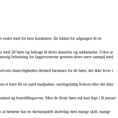
 ender med for lave karakterer, får lukket for adgangen til en
ne med 28 børn og bidrage til deres dannelse og uddannelse. Uden at
sesmæssig belastning for fagpersonerne gennem deres nære samspil med
r, selvom chanceligheden dermed hæmmes for de børn, der ikke lever i
m et barn får en sund madpakke, næringsfattig frokost eller slet ikke
ntasi og forestillingsevne. Men de fleste børn må kun lege i få pauser
dan at børnene har en skemaopdelt skoledag med mange skift, mange