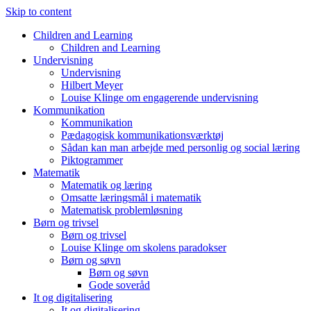
Skip to content
Children and Learning
Children and Learning
Undervisning
Undervisning
Hilbert Meyer
Louise Klinge om engagerende undervisning
Kommunikation
Kommunikation
Pædagogisk kommunikationsværktøj
Sådan kan man arbejde med personlig og social læring
Piktogrammer
Matematik
Matematik og læring
Omsatte læringsmål i matematik
Matematisk problemløsning
Børn og trivsel
Børn og trivsel
Louise Klinge om skolens paradokser
Børn og søvn
Børn og søvn
Gode soveråd
It og digitalisering
It og digitalisering