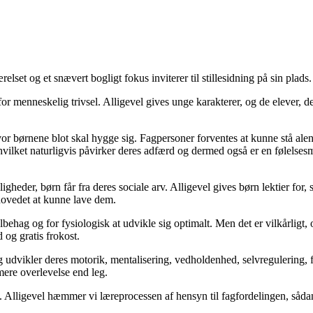
et og et snævert bogligt fokus inviterer til stillesidning på sin plads.
menneskelig trivsel. Alligevel gives unge karakterer, og de elever, der
or børnene blot skal hygge sig. Fagpersoner forventes at kunne stå ale
, hvilket naturligvis påvirker deres adfærd og dermed også er en følel
gheder, børn får fra deres sociale arv. Alligevel gives børn lektier fo
erhovedet at kunne lave dem.
hag og for fysiologisk at udvikle sig optimalt. Men det er vilkårligt, o
og gratis frokost.
 udvikler deres motorik, mentalisering, vedholdenhed, selvregulering, fa
mere overlevelse end leg.
. Alligevel hæmmer vi læreprocessen af hensyn til fagfordelingen, så