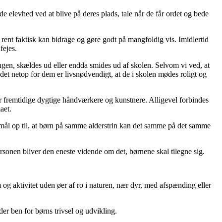
e elevhed ved at blive på deres plads, tale når de får ordet og bede
ent faktisk kan bidrage og gøre godt på mangfoldig vis. Imidlertid
fejes.
angen, skældes ud eller endda smides ud af skolen. Selvom vi ved, at
det netop for dem er livsnødvendigt, at de i skolen mødes roligt og
or fremtidige dygtige håndværkere og kunstnere. Alligevel forbindes
aet.
 mål op til, at børn på samme alderstrin kan det samme på det samme
rsonen bliver den eneste vidende om det, børnene skal tilegne sig.
g aktivitet uden øer af ro i naturen, nær dyr, med afspænding eller
der ben for børns trivsel og udvikling.