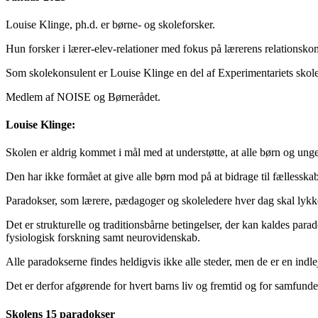
Louise Klinge, ph.d. er børne- og skoleforsker.
Hun forsker i lærer-elev-relationer med fokus på lærerens relationsk
Som skolekonsulent er Louise Klinge en del af Experimentariets skole
Medlem af NOISE og Børnerådet.
Louise Klinge:
Skolen er aldrig kommet i mål med at understøtte, at alle børn og unge h
Den har ikke formået at give alle børn mod på at bidrage til fælless
Paradokser, som lærere, pædagoger og skoleledere hver dag skal lykke
Det er strukturelle og traditionsbårne betingelser, der kan kaldes pa
fysiologisk forskning samt neurovidenskab.
Alle paradokserne findes heldigvis ikke alle steder, men de er en indl
Det er derfor afgørende for hvert barns liv og fremtid og for samfund
Skolens 15 paradokser