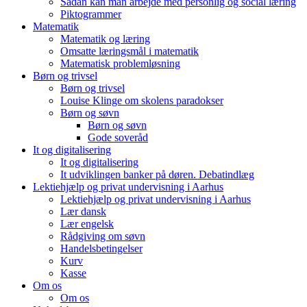
Sådan kan man arbejde med personlig og social læring
Piktogrammer
Matematik
Matematik og læring
Omsatte læringsmål i matematik
Matematisk problemløsning
Børn og trivsel
Børn og trivsel
Louise Klinge om skolens paradokser
Børn og søvn
Børn og søvn
Gode soveråd
It og digitalisering
It og digitalisering
It udviklingen banker på døren. Debatindlæg
Lektiehjælp og privat undervisning i Aarhus
Lektiehjælp og privat undervisning i Aarhus
Lær dansk
Lær engelsk
Rådgiving om søvn
Handelsbetingelser
Kurv
Kasse
Om os
Om os