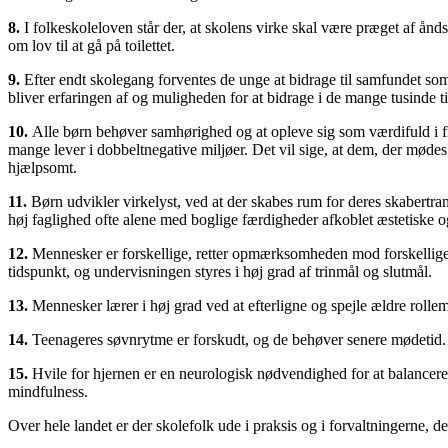
8.
I folkeskoleloven står der, at skolens virke skal være præget af ånd
om lov til at gå på toilettet.
9.
Efter endt skolegang forventes de unge at bidrage til samfundet so
bliver erfaringen af og muligheden for at bidrage i de mange tusinde t
10.
Alle børn behøver samhørighed og at opleve sig som værdifuld i fle
mange lever i dobbeltnegative miljøer. Det vil sige, at dem, der mødes
hjælpsomt.
11.
Børn udvikler virkelyst, ved at der skabes rum for deres skabertra
høj faglighed ofte alene med boglige færdigheder afkoblet æstetiske og
12.
Mennesker er forskellige, retter opmærksomheden mod forskellige a
tidspunkt, og undervisningen styres i høj grad af trinmål og slutmål.
13.
Mennesker lærer i høj grad ved at efterligne og spejle ældre rolle
14.
Teenageres søvnrytme er forskudt, og de behøver senere mødetid. A
15.
Hvile for hjernen er en neurologisk nødvendighed for at balancer
mindfulness.
Over hele landet er der skolefolk ude i praksis og i forvaltningerne, de