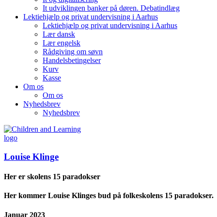
It udviklingen banker på døren. Debatindlæg
Lektiehjælp og privat undervisning i Aarhus
Lektiehjælp og privat undervisning i Aarhus
Lær dansk
Lær engelsk
Rådgiving om søvn
Handelsbetingelser
Kurv
Kasse
Om os
Om os
Nyhedsbrev
Nyhedsbrev
Louise Klinge
Her er skolens 15 paradokser
Her kommer Louise Klinges bud på folkeskolens 15 paradokser.
Januar 2023