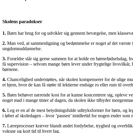
Skolens paradokser
1.
Børn har brug for og udvikler sig gennem bevægelse, men klasseværels
2.
Man ved, at sammenligning og bedømmelse er noget af det værste for 
ungdomsuddannelse.
3.
Forældre slår sig gerne sammen for at holde en børnefødselsdag, hv
få supervision – selvom mange børn lever under frygtelige livsvilkår
børnene.
4.
Chancelighed understøttes, når skolen kompenserer for de ulige muli
et hjem, hvor de kan få støtte til lektierne endsige ro eller rum til ov
5.
Børn behøver nærende kost for at kunne koncentrere sig, opleve velbe
noget mad i mange timer af dagen, da skolen ikke tilbyder morgenmad 
6.
Leg er en af de mest betydningsfulde udtryksformer for børn, og leg
i løbet af skoledagen – hvor ’pausen’ imidlertid for nogen ender som 
7.
Læreprocesser kræver blandt andet fordybelse, tryghed og overblik
voksne og kort tid til hvert fag.