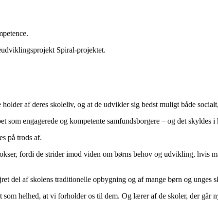
ompetence.
udviklingsprojekt Spiral-projektet.
older af deres skoleliv, og at de udvikler sig bedst muligt både socialt,
kabet som engagerede og kompetente samfundsborgere – og det skyldes i 
s på trods af.
radokser, fordi de strider imod viden om børns behov og udvikling, hvis
ejret del af skolens traditionelle opbygning og af mange børn og unges sk
et som helhed, at vi forholder os til dem. Og lærer af de skoler, der g