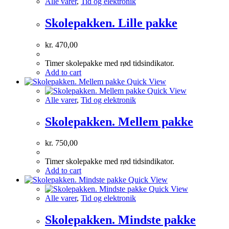
multiple
Alle varer
,
Tid og elektronik
variants.
The
Skolepakken. Lille pakke
options
may
kr.
470,00
be
chosen
Timer skolepakke med rød tidsindikator.
on
Add to cart
the
Quick View
product
Quick View
page
Alle varer
,
Tid og elektronik
Skolepakken. Mellem pakke
kr.
750,00
Timer skolepakke med rød tidsindikator.
Add to cart
Quick View
Quick View
Alle varer
,
Tid og elektronik
Skolepakken. Mindste pakke