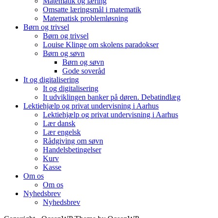
Matematik og læring
Omsatte læringsmål i matematik
Matematisk problemløsning
Børn og trivsel
Børn og trivsel
Louise Klinge om skolens paradokser
Børn og søvn
Børn og søvn
Gode soveråd
It og digitalisering
It og digitalisering
It udviklingen banker på døren. Debatindlæg
Lektiehjælp og privat undervisning i Aarhus
Lektiehjælp og privat undervisning i Aarhus
Lær dansk
Lær engelsk
Rådgiving om søvn
Handelsbetingelser
Kurv
Kasse
Om os
Om os
Nyhedsbrev
Nyhedsbrev