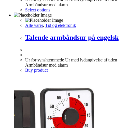
Armbåndsur med alarm
This
Select options
product
has
multiple
Alle varer
,
Tid og elektronik
variants.
The
Talende armbåndsur på engelsk
options
may
be
chosen
Ur for synshæmmede Ur med lydangivelse af tiden
on
Armbåndsur med alarm
the
Buy product
product
page