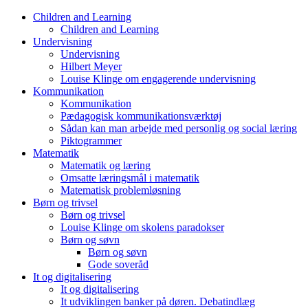
Skip
Children and Learning
to
Children and Learning
content
Undervisning
Undervisning
Hilbert Meyer
Louise Klinge om engagerende undervisning
Kommunikation
Kommunikation
Pædagogisk kommunikationsværktøj
Sådan kan man arbejde med personlig og social læring
Piktogrammer
Matematik
Matematik og læring
Omsatte læringsmål i matematik
Matematisk problemløsning
Børn og trivsel
Børn og trivsel
Louise Klinge om skolens paradokser
Børn og søvn
Børn og søvn
Gode soveråd
It og digitalisering
It og digitalisering
It udviklingen banker på døren. Debatindlæg