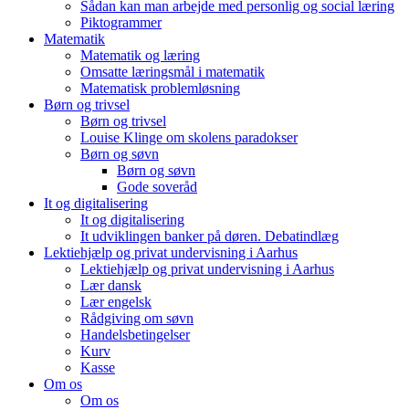
Sådan kan man arbejde med personlig og social læring
Piktogrammer
Matematik
Matematik og læring
Omsatte læringsmål i matematik
Matematisk problemløsning
Børn og trivsel
Børn og trivsel
Louise Klinge om skolens paradokser
Børn og søvn
Børn og søvn
Gode soveråd
It og digitalisering
It og digitalisering
It udviklingen banker på døren. Debatindlæg
Lektiehjælp og privat undervisning i Aarhus
Lektiehjælp og privat undervisning i Aarhus
Lær dansk
Lær engelsk
Rådgiving om søvn
Handelsbetingelser
Kurv
Kasse
Om os
Om os