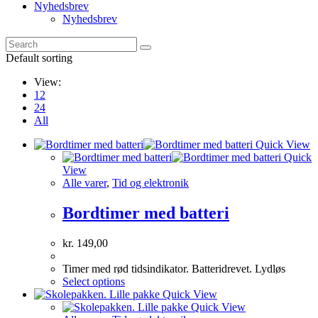
Nyhedsbrev
Nyhedsbrev
Default sorting
View:
12
24
All
Quick View
Quick
View
Alle varer
,
Tid og elektronik
Bordtimer med batteri
kr.
149,00
Timer med rød tidsindikator. Batteridrevet. Lydløs
This
Select options
product
Quick View
has
Quick View