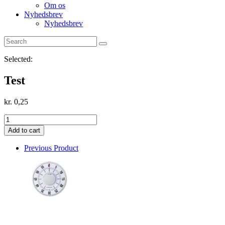
Om os
Nyhedsbrev
Nyhedsbrev
Selected:
Test
kr.
0,25
Test
quantity
Add to cart
Previous Product