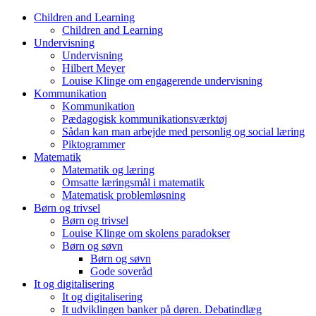
Skip
Children and Learning
to
Children and Learning
content
Undervisning
Undervisning
Hilbert Meyer
Louise Klinge om engagerende undervisning
Kommunikation
Kommunikation
Pædagogisk kommunikationsværktøj
Sådan kan man arbejde med personlig og social læring
Piktogrammer
Matematik
Matematik og læring
Omsatte læringsmål i matematik
Matematisk problemløsning
Børn og trivsel
Børn og trivsel
Louise Klinge om skolens paradokser
Børn og søvn
Børn og søvn
Gode soveråd
It og digitalisering
It og digitalisering
It udviklingen banker på døren. Debatindlæg