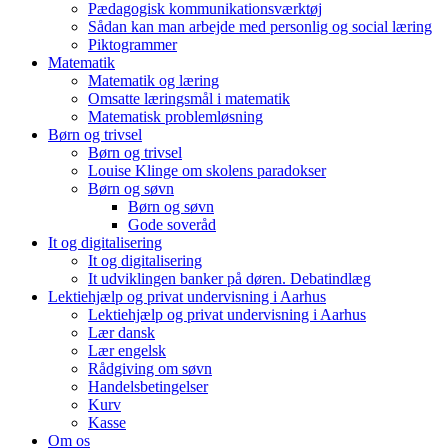
Pædagogisk kommunikationsværktøj
Sådan kan man arbejde med personlig og social læring
Piktogrammer
Matematik
Matematik og læring
Omsatte læringsmål i matematik
Matematisk problemløsning
Børn og trivsel
Børn og trivsel
Louise Klinge om skolens paradokser
Børn og søvn
Børn og søvn
Gode soveråd
It og digitalisering
It og digitalisering
It udviklingen banker på døren. Debatindlæg
Lektiehjælp og privat undervisning i Aarhus
Lektiehjælp og privat undervisning i Aarhus
Lær dansk
Lær engelsk
Rådgiving om søvn
Handelsbetingelser
Kurv
Kasse
Om os