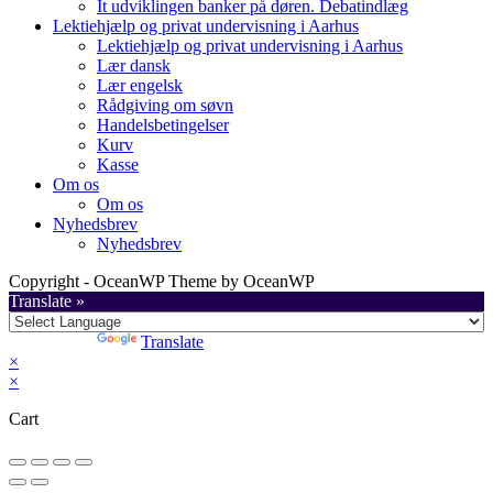
It udviklingen banker på døren. Debatindlæg
Lektiehjælp og privat undervisning i Aarhus
Lektiehjælp og privat undervisning i Aarhus
Lær dansk
Lær engelsk
Rådgiving om søvn
Handelsbetingelser
Kurv
Kasse
Om os
Om os
Nyhedsbrev
Nyhedsbrev
Copyright - OceanWP Theme by OceanWP
Translate »
Powered by
Translate
×
×
Cart